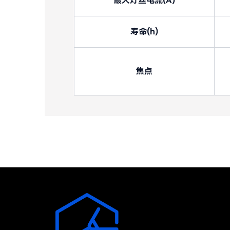
最大灯丝电流(A)
寿命(h)
焦点