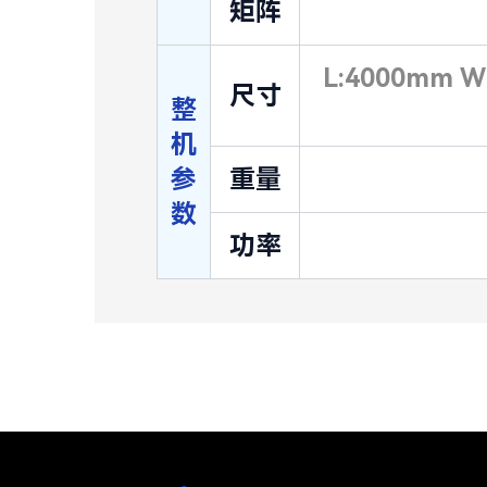
矩阵
L:4000mm
尺寸
整
机
参
重量
数
功率