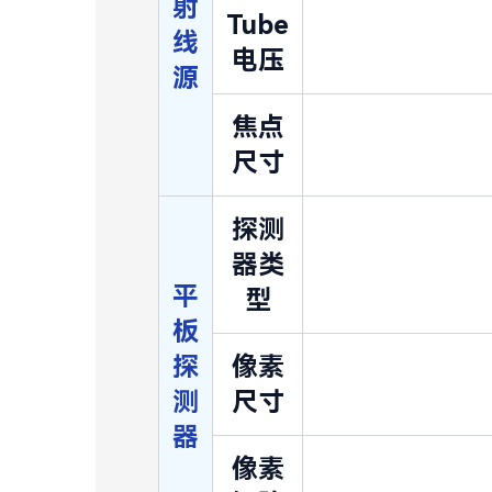
射
Tube
线
电压
源
焦点
尺寸
探测
器类
平
型
板
探
像素
测
尺寸
器
像素