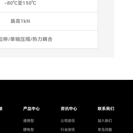
-80℃至150℃
最高1kN
拉伸/单轴压缩/热力耦合
景
产品中心
资讯中心
联系我们
通用型
公司资讯
加入我们
造
锂电型
行业资讯
常见问题