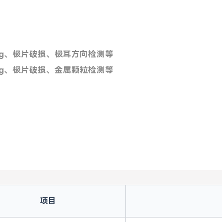
ng、极片破损、极耳方向检测等
ng、极片破损、金属颗粒检测等
项目