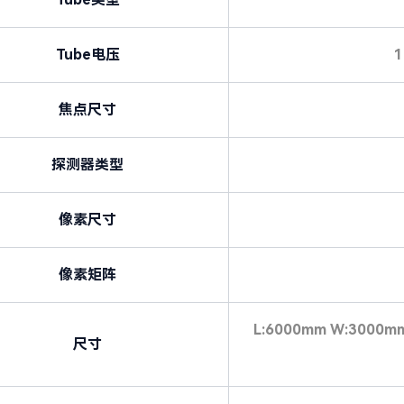
Tube电压
1
焦点尺寸
探测器类型
像素尺寸
像素矩阵
L:6000mm W:30
尺寸