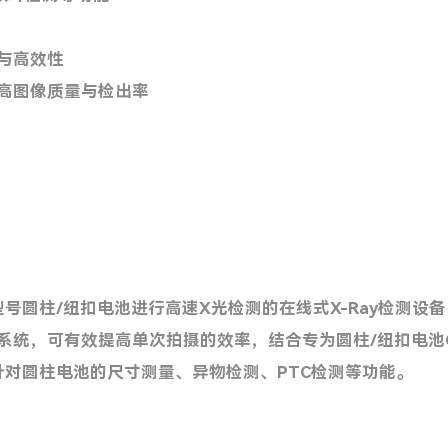
与高效性
提高图像质量与检出率
种型号圆柱/纽扣电池进行高速X光检测的在线式X-Ray检测设
统，可有效提高单次拍摄的效率，结合专为圆柱/纽扣电池Ove
发针对圆柱电池的尺寸测量、异物检测、PTC检测等功能。