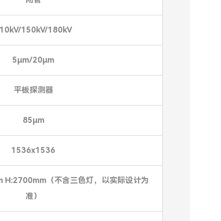
10kV/150kV/180kV
5μm/20μm
平板探测器
85μm
1536x1536
00mm H:2700mm（不含三色灯，以实际设计为
准）