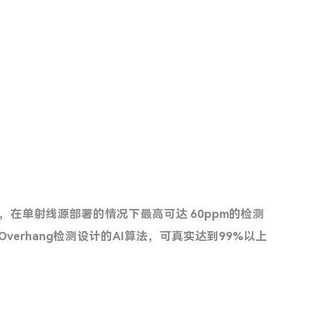
备，在单射线源部署的情况下最高可达 60ppm的检测
rhang检测设计的AI算法，可真实达到99%以上