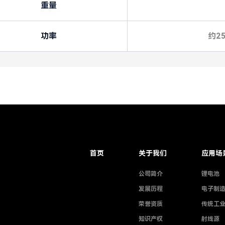
重量
功率
约2
首页
关于我们
应用场
公司简介
锂电池
发展历程
电子制
荣誉资质
传统工
知识产权
射线源