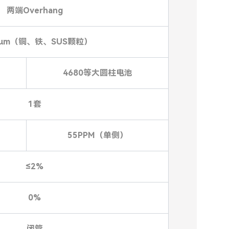
两端Overhang
0μm（铜、铁、SUS颗粒）
4680等大圆柱电池
1套
55PPM（单侧）
≤2%
0%
闭管