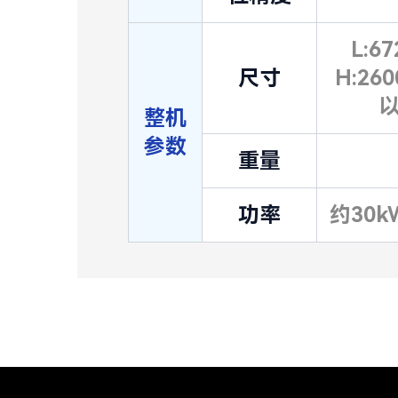
L:6
尺寸
H:2
整机
参数
重量
功率
约30